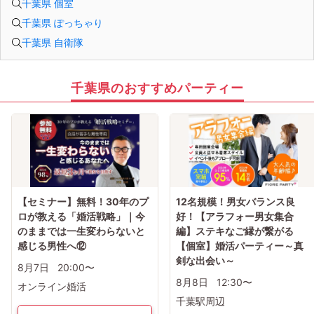
千葉県 個室
千葉県 ぽっちゃり
千葉県 自衛隊
千葉県のおすすめパーティー
【セミナー】無料！30年のプ
12名規模！男女バランス良
ロが教える「婚活戦略」｜今
好！【アラフォー男女集合
のままでは一生変わらないと
編】ステキなご縁が繋がる
感じる男性へ⑫
【個室】婚活パーティー～真
剣な出会い～
8月7日
20:00〜
8月8日
12:30〜
オンライン婚活
千葉駅周辺