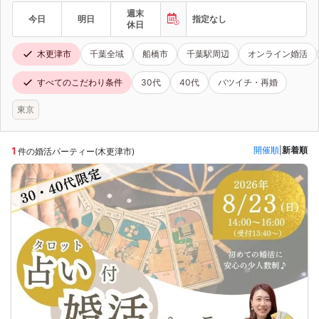
週末
今日
明日
指定なし
休日
木更津市
千葉全域
船橋市
千葉駅周辺
オンライン婚活
すべてのこだわり条件
30代
40代
バツイチ・再婚
東京
1
開催順
|
新着順
件の婚活パーティー(木更津市)