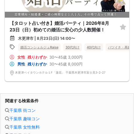
【タロット占い付き】婚活パーティ｜2026年8月
23日（日）初めての婚活に安心の少人数開催！
木更津市 | 8月23日(日) 14:00〜
婚活コンシェルジュRaise
30代向け
40代向け
バツイチ・再婚
女性
残りわずか
30〜45歳
3,000円
男性
残りわずか
30〜45歳
8,000円
木更津ベイタウンホテル１F「蓮花」 千葉県木更津市富士見3-2-27
関連する検索条件
千葉県 街コン
千葉県 趣味コン
千葉県 女性無料