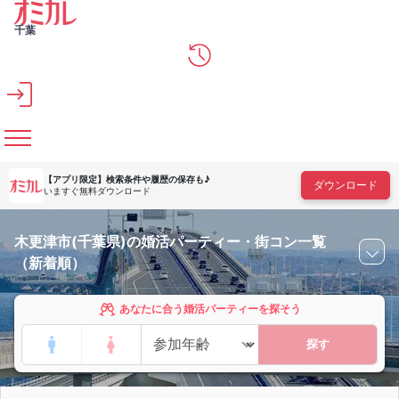
メインコンテンツへスキップ
千葉
【アプリ限定】
検索条件や履歴の保存も♪
ダウンロード
いますぐ無料ダウンロード
木更津市(千葉県)の婚活パーティー・街コン一覧
（新着順）
あなたに合う婚活パーティーを探そう
探す